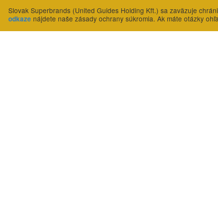
Slovak Superbrands (United Guides Holding Kft.) sa zaväzuje chrán
nájdete naše zásady ochrany súkromia. Ak máte otázky ohľ
odkaze